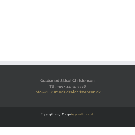
Guldsmed Sidsel Christensen
Tlf.: +45 - 22 32 33 18
info@guldsmedsidselchristensen.dk
Copyright 2023 | Design
by pernille granath