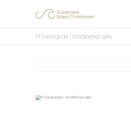
Skip
to
content
PI halskæde i rhodineret sølv