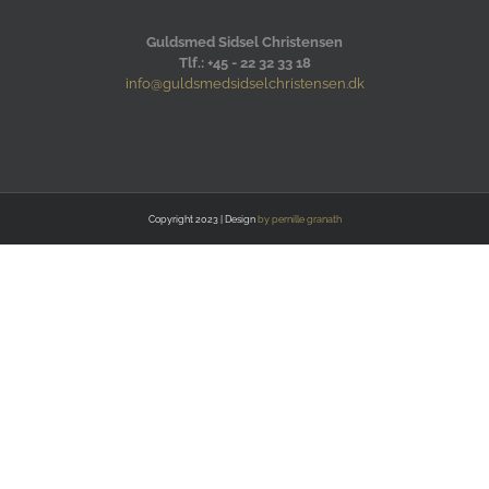
Guldsmed Sidsel Christensen
Tlf.: +45 - 22 32 33 18
info@guldsmedsidselchristensen.dk
Copyright 2023 | Design
by pernille granath