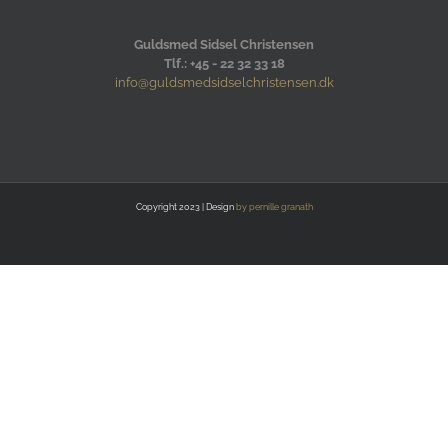
Guldsmed Sidsel Christensen
Tlf.: +45 - 22 32 33 18
info@guldsmedsidselchristensen.dk
Copyright 2023 | Design
by pernille granath