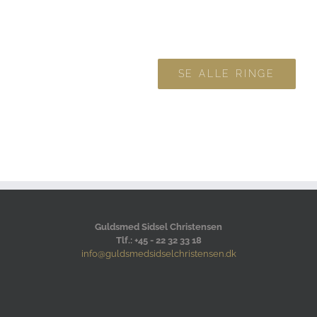
SE ALLE RINGE
Guldsmed Sidsel Christensen
Tlf.: +45 - 22 32 33 18
info@guldsmedsidselchristensen.dk