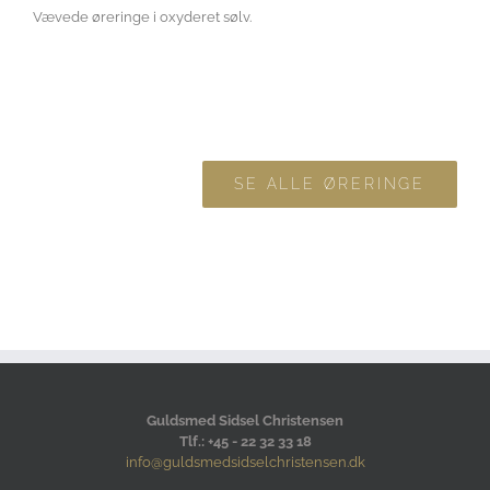
Vævede øreringe i oxyderet sølv.
SE ALLE ØRERINGE
Guldsmed Sidsel Christensen
Tlf.: +45 - 22 32 33 18
info@guldsmedsidselchristensen.dk