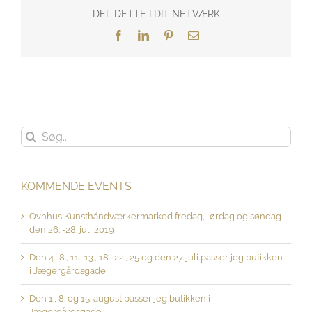
DEL DETTE I DIT NETVÆRK
Facebook
LinkedIn
Pinterest
E-
mail
Søg
efter:
KOMMENDE EVENTS
Ovnhus Kunsthåndværkermarked fredag, lørdag og søndag
den 26. -28. juli 2019
Den 4., 8., 11., 13., 18., 22., 25 og den 27. juli passer jeg butikken
i Jægergårdsgade
Den 1., 8. og 15. august passer jeg butikken i
Jægergårdsgade